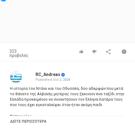
323
προβολές
RC_Andreas
Published
Oct 2, 2024
Η ιστορία του Ντάνυ και του Οδυσσέα, δύο αδερφών που μετά
το θάνατο της Αλβανής μητέρας τους ξεκινούν ένα ταξίδι στην
Ελλάδα προκειμένου να συναντήσουν τον Έλληνα πατέρα τους
που τους έχει εγκαταλείψει όταν ήταν ακόμη παιδι
Κατηγορίες
ΔΕΊΤΕ ΠΕΡΙΣΣΌΤΕΡΑ
Greek Films