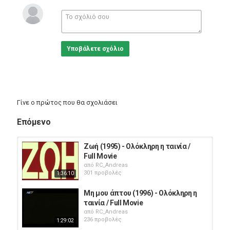
Υποβάλετε σχόλιο
Γίνε ο πρώτος που θα σχολιάσει
Επόμενο
Ζωή (1995) - Ολόκληρη η ταινία /
Full Movie
από
RC_Andreas
301 προβολές
1:36:10
Μη μου άπτου (1996) - Ολόκληρη η
ταινία / Full Movie
από
RC_Andreas
236 προβολές
1:29:02