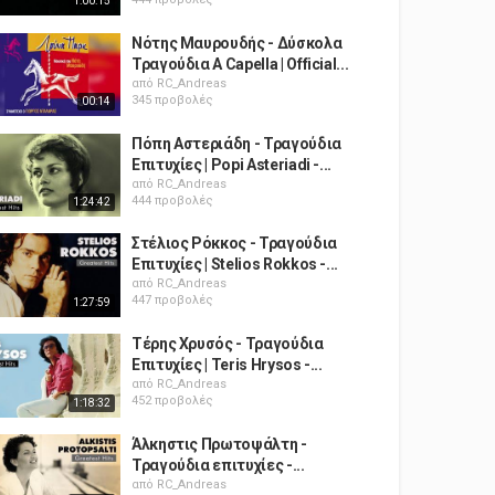
1:00:15
Νότης Μαυρουδής - Δύσκολα
Τραγούδια A Capella | Official...
από
RC_Andreas
345 προβολές
00:14
Πόπη Αστεριάδη - Τραγούδια
Επιτυχίες | Popi Asteriadi -...
από
RC_Andreas
444 προβολές
1:24:42
Στέλιος Ρόκκος - Τραγούδια
Επιτυχίες | Stelios Rokkos -...
από
RC_Andreas
447 προβολές
1:27:59
Τέρης Χρυσός - Τραγούδια
Επιτυχίες | Teris Hrysos -...
από
RC_Andreas
452 προβολές
1:18:32
Άλκηστις Πρωτοψάλτη -
Τραγούδια επιτυχίες -...
από
RC_Andreas