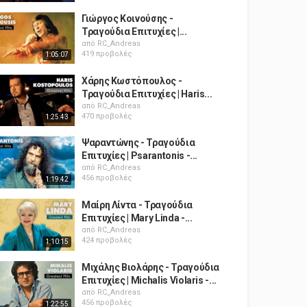
Γιώργος Κοινούσης -
Τραγούδια Επιτυχίες |...
από
RC_Andreas
419 προβολές
1:05:07
Χάρης Κωστόπουλος -
Τραγούδια Επιτυχίες | Haris...
από
RC_Andreas
470 προβολές
1:25:43
Ψαραντώνης - Τραγούδια
Επιτυχίες | Psarantonis -...
από
RC_Andreas
456 προβολές
1:19:42
Μαίρη Λίντα - Τραγούδια
Επιτυχίες | Mary Linda -...
από
RC_Andreas
424 προβολές
1:10:15
Μιχάλης Βιολάρης - Τραγούδια
Επιτυχίες | Michalis Violaris -...
από
RC_Andreas
456 προβολές
1:22:55