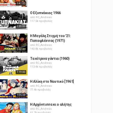
1:41:00
Ο Εξυπνάκιας 1966
από
RC_Andreas
117.5k προβολές
1:35:00
Η Μεγάλη Στιγμή του '21:
Παπαφλέσσας (1971)
από
RC_Andreas
140.8k προβολές
2:02:00
Τα κίτρινα γάντια (1960)
από
RC_Andreas
113.4k προβολές
1:19:00
Η Αλίκη στο Ναυτικό [1961]
από
RC_Andreas
77.4k προβολές
1:26:00
Η Αρχόντισσα κι ο αλήτης
από
RC_Andreas
61.7k προβολές