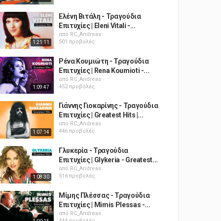
Ελένη Βιτάλη - Τραγούδια
Επιτυχίες | Eleni Vitali -...
από
RC_Andreas
501 προβολές
1:21:11
Ρένα Κουμιώτη - Τραγούδια
Επιτυχίες | Rena Koumioti -...
από
RC_Andreas
452 προβολές
1:09:47
Γιάννης Γιοκαρίνης - Τραγούδια
Επιτυχίες | Greatest Hits |...
από
RC_Andreas
446 προβολές
1:07:14
Γλυκερία - Τραγούδια
Επιτυχίες | Glykeria - Greatest...
από
RC_Andreas
516 προβολές
1:08:30
Μίμης Πλέσσας - Τραγούδια
Επιτυχίες | Mimis Plessas -...
από
RC_Andreas
444 προβολές