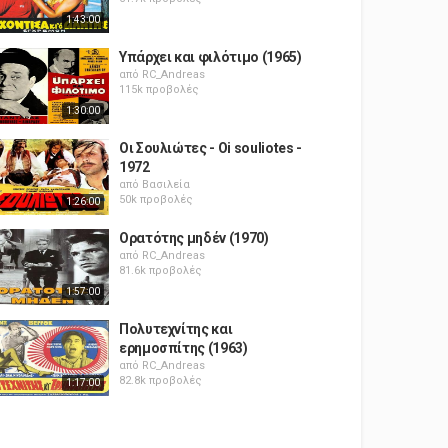
1:43:00
Υπάρχει και φιλότιμο (1965)
από
RC_Andreas
115k προβολές
1:30:00
Οι Σουλιώτες - Oi souliotes -
1972
από
Βασιλεία
50k προβολές
1:26:00
Ορατότης μηδέν (1970)
από
RC_Andreas
81.6k προβολές
1:57:00
Πολυτεχνίτης και
ερημοσπίτης (1963)
από
RC_Andreas
82.8k προβολές
1:17:00