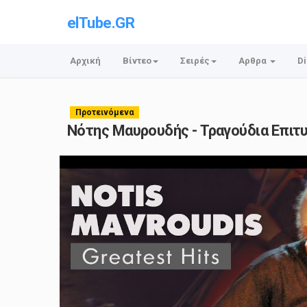
elTube.GR
Αρχική
Βίντεο
Σειρές
Αρθρα
Di
Προτεινόμενα
Νότης Μαυρουδής - Τραγούδια Επιτυχίε