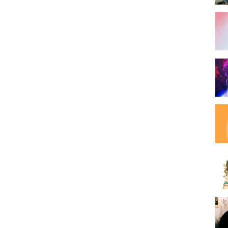
:02:20
λδου - Ο Παλιάτσος | 1:04:38