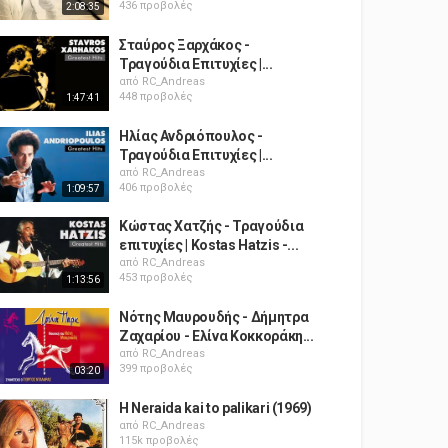
436 προβολές
2:08:35
Σταύρος Ξαρχάκος -
Τραγούδια Επιτυχίες |...
από
RC_Andreas
448 προβολές
1:47:41
Ηλίας Ανδριόπουλος -
Τραγούδια Επιτυχίες |...
από
RC_Andreas
406 προβολές
1:09:57
Κώστας Χατζής - Τραγούδια
επιτυχίες | Kostas Hatzis -...
από
RC_Andreas
453 προβολές
1:13:56
Νότης Μαυρουδής - Δήμητρα
Ζαχαρίου - Ελίνα Κοκκοράκη...
από
RC_Andreas
399 προβολές
03:20
H Neraida kai to palikari (1969)
από
RC_Andreas
115k προβολές