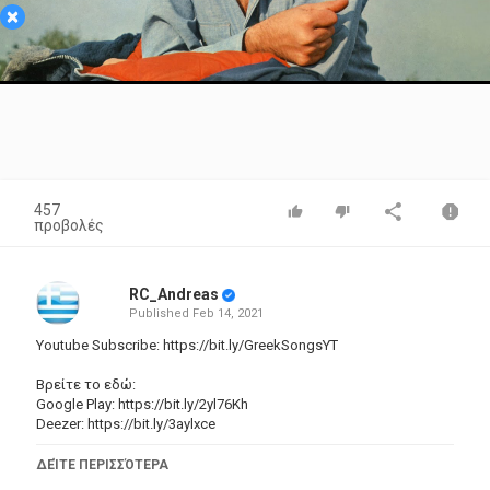
×
Video
457
προβολές
RC_Andreas
Published
Feb 14, 2021
Youtube Subscribe:
https://bit.ly/GreekSongsYT
Βρείτε το εδώ:
Google Play:
https://bit.ly/2yl76Kh
Deezer:
https://bit.ly/3aylxce
Ξεπερνώντας τα 50 χρόνια ελληνικής μουσικής ιστορίας, στο
ΔΕΊΤΕ ΠΕΡΙΣΣΌΤΕΡΑ
κανάλι Ελληνικό Τραγούδι βρίσκονται σημαντικές στιγμές του