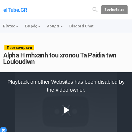
elTube.GR
Συνδεθείτε
Βίντεο
Σειρές
Αρθρα
Discord Chat
Προτεινόμενα
Alpha H mhxanh tou xronou Ta Paidia twn
Louloudiwn
This
is
Playback on other Websites has been disabled by
a
modal
the video owner.
window.
Play
×