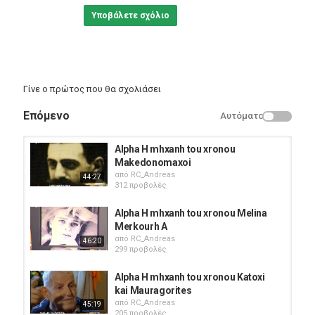
Υποβάλετε σχόλιο
Γίνε ο πρώτος που θα σχολιάσει
Επόμενο
Αυτόματο
Alpha H mhxanh tou xronou
Makedonomaxoi
από
RC_Andreas
44:27
312 προβολές
Alpha H mhxanh tou xronou Melina
Merkourh A
από
RC_Andreas
46:20
299 προβολές
Alpha H mhxanh tou xronou Katoxi
kai Mauragorites
από
RC_Andreas
45:19
205 προβολές