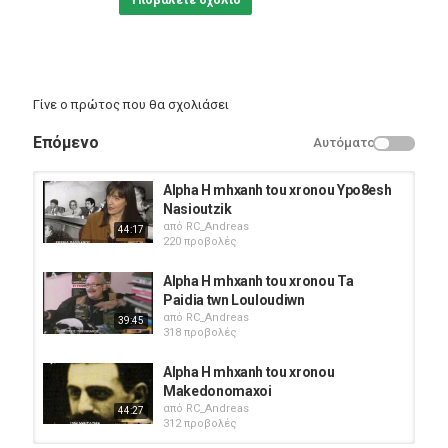
Υποβάλετε σχόλιο
Γίνε ο πρώτος που θα σχολιάσει
Επόμενο
Αυτόματο
Alpha H mhxanh tou xronou Ypo8esh
Nasioutzik
από
RC_Andreas
44:17
220 προβολές
Alpha H mhxanh tou xronou Ta
Paidia twn Louloudiwn
από
RC_Andreas
39:45
318 προβολές
Alpha H mhxanh tou xronou
Makedonomaxoi
από
RC_Andreas
44:27
312 προβολές