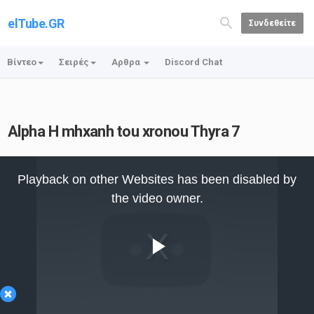
elTube.GR
Συνδεθείτε
Βίντεο
Σειρές
Αρθρα
Discord Chat
Alpha H mhxanh tou xronou Thyra 7
This
is
Playback on other Websites has been disabled by
a
modal
the video owner.
window.
Play
×