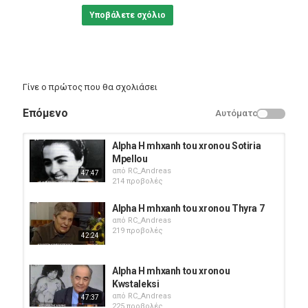
Υποβάλετε σχόλιο
Γίνε ο πρώτος που θα σχολιάσει
Επόμενο
Αυτόματο
Alpha H mhxanh tou xronou Sotiria
Mpellou
από
RC_Andreas
47:47
214 προβολές
Alpha H mhxanh tou xronou Thyra 7
από
RC_Andreas
219 προβολές
42:24
Alpha H mhxanh tou xronou
Kwstaleksi
από
RC_Andreas
47:37
225 προβολές