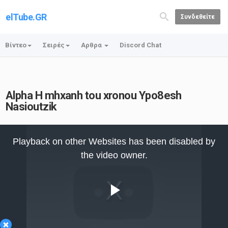
elTube.GR
Συνδεθείτε
Βίντεο
Σειρές
Αρθρα
Discord Chat
Alpha H mhxanh tou xronou Ypo8esh
Nasioutzik
This
is
Playback on other Websites has been disabled by
a
modal
the video owner.
window.
Play
×