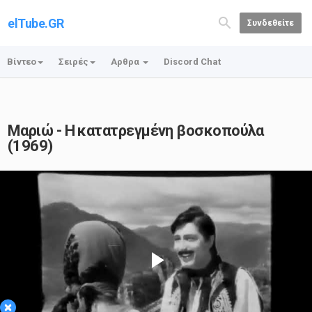
elTube.GR
Συνδεθείτε
Βίντεο
Σειρές
Αρθρα
Discord Chat
Μαριώ - Η κατατρεγμένη βοσκοπούλα
(1969)
Play
×