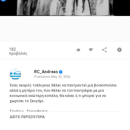
Video
182
προβολές
RC_Andreas
Published
May 25, 2026
Ένας νεαρός τσέλιγκας θέλει να παντρευτεί μια βοσκοπούλα
αλλά η μητέρα του, που θέλει να τον παντρέψει με μια
κοινωνικά ανώτερη κοπέλα, θα κάνει ό,τι μπορεί για να
χωρίσει το ζευγάρι.
Σενάριο - Σκηνοθεσία:
Παναγιώτης Κωνσταντίνου
ΔΕΊΤΕ ΠΕΡΙΣΣΌΤΕΡΑ
Ηθοποιοί