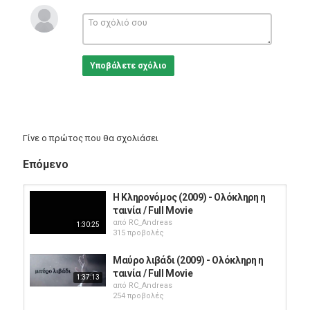
Greek Films
Υποβάλετε σχόλιο
Γίνε ο πρώτος που θα σχολιάσει
Επόμενο
Η Κληρονόμος (2009) - Ολόκληρη η
ταινία / Full Movie
από
RC_Andreas
1:30:25
315 προβολές
Μαύρο λιβάδι (2009) - Ολόκληρη η
ταινία / Full Movie
1:37:13
από
RC_Andreas
254 προβολές