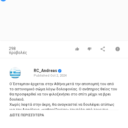
298
προβολές
RC_Andreas
Published
Oct 2, 2024
Ο Έστεμπαν έρχεται στην Αθήνα μετά την αποπομπή του από
το αστυνομικό σώμα λόγω δολοφονίας. Ο ανάπηρος θείος του
θα προσφερθεί να τον φιλοξενήσει στο σπίτι μέχρι να βρει
δουλειά.
Χωρίς λεφτά στην άκρη, θα αναγκαστεί να δουλέψει ατύπως
για την Ασφάλεια, «καθαρίζοντας» την πόλη από τους πιο
επικίνδυνους εγκληματίες.
ΔΕΊΤΕ ΠΕΡΙΣΣΌΤΕΡΑ
Κατηγορίες