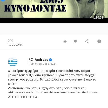
299
προβολές
RC_Andreas
Published
Oct 2, 2024
Ο πατέρας, η μητέρα και τα τρία τους παιδιά ζουν σε μια
μονοκατοικία έξω από την πόλη. Γύρω από το σπίτι υπάρχει
ένας ψηλός φράχτης. Τα παιδιά δεν έχουν φύγει ποτέ από το
σπίτι.
Διαπαιδαγωγούνται, ψυχαγωγούνται, βαριούνται και
αθλούνται έτσι όπως οι γονείς τους πιστεύουν ότι θα έπρεπε,
χωρίς κανένα εξωτερικό ερέθισμα. Τα παιδιά επίσης
ΔΕΊΤΕ ΠΕΡΙΣΣΌΤΕΡΑ
πιστεύουν ότι τα αεροπλάνα που πετάνε πάνω από το σπίτι
είναι παιχνίδια και ότι τα ζόμπι είναι μικρά κίτρινα λουλούδια.