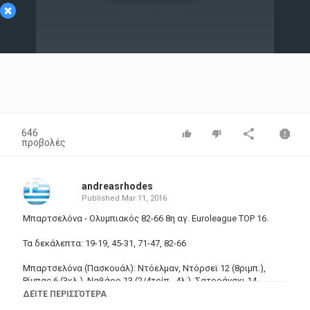
×
Video
646
προβολές
andreasrhodes
Published
Mar 11, 2016
Μπαρτσελόνα - Ολυμπιακός 82-66 8η αγ. Euroleague TOP 16.
Τα δεκάλεπτα: 19-19, 45-31, 71-47, 82-66
Μπαρτσελόνα (Πασκουάλ): Ντόελμαν, Ντόρσεϊ 12 (8ριμπ.),
Ρίμπας 6 (3κλ.), Ναβάρο 13 (2/4τρίπ., 4λ.), Σατοράνσκι 14
(4/4δίπ., 4ριμπ.), Σάμιουελς 11 (5/5βολ.), Όλεσον 5 (1ασ.),
ΔΕΊΤΕ ΠΕΡΙΣΣΌΤΕΡΑ
Αρόγιο 2 (1/2δίπ.), Περπέρογλου 16 (3/5τρίπ.), Τόμιτς 3 (2ριμπ.)