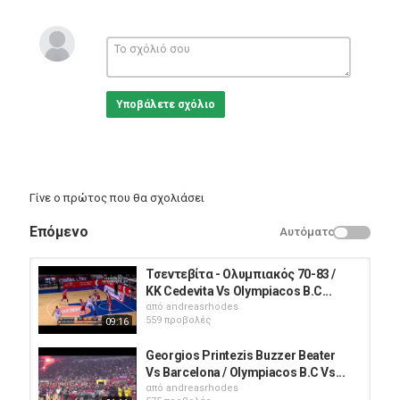
Ολυμπιακός (Σφαιρόπουλος): Τζόνσον-Όντομ 3, Χάντερ 5
(2/7δίπ.), Παπαπέτρου 4 (3ριμπ.), Σπανούλης 11 (5/7δίπ., 4λ.),
Στρόμπερι 3 (4ριμπ.), Μιλουτίνοφ 2, Πρίντεζης 12 (4/7δίπ.,
7ριμπ.), Αγραβάνης 9 (1/2τρίπ.), Μάντζαρης (2ασ.), Χάκετ 16
(6/7βολ.), Παπανικολάου 1 (0/1δίπ., 0/2τρίπ.), Αθηναίου
Υποβάλετε σχόλιο
(0/2τρίπ.)
Κατηγορίες
Sports
Γίνε ο πρώτος που θα σχολιάσει
Επόμενο
Αυτόματο
Τσεντεβίτα - Ολυμπιακός 70-83 /
KK Cedevita Vs Olympiacos B.C...
από
andreasrhodes
559 προβολές
09:16
Georgios Printezis Buzzer Beater
Vs Barcelona / Olympiacos B.C Vs...
από
andreasrhodes