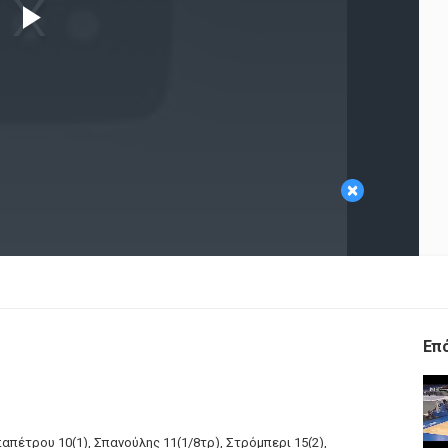
Play
Video
×
Επ
παπέτρου 10(1), Σπανούλης 11(1/8τρ), Στρόμπερι 15(2),