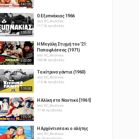
1:41:00
Ο Εξυπνάκιας 1966
από
RC_Andreas
117.5k προβολές
1:35:00
Η Μεγάλη Στιγμή του '21:
Παπαφλέσσας (1971)
από
RC_Andreas
140.8k προβολές
2:02:00
Τα κίτρινα γάντια (1960)
από
RC_Andreas
113.4k προβολές
1:19:00
Η Αλίκη στο Ναυτικό [1961]
από
RC_Andreas
77.4k προβολές
1:26:00
Η Αρχόντισσα κι ο αλήτης
από
RC_Andreas
61.7k προβολές