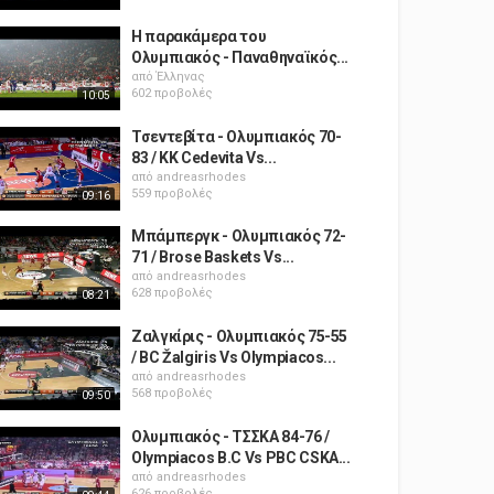
Η παρακάμερα του
Ολυμπιακός - Παναθηναϊκός...
από
Έλληνας
602 προβολές
10:05
Τσεντεβίτα - Ολυμπιακός 70-
83 / KK Cedevita Vs...
από
andreasrhodes
559 προβολές
09:16
Μπάμπεργκ - Ολυμπιακός 72-
71 / Brose Baskets Vs...
από
andreasrhodes
628 προβολές
08:21
Ζαλγκίρις - Ολυμπιακός 75-55
/ BC Žalgiris Vs Olympiacos...
από
andreasrhodes
568 προβολές
09:50
Ολυμπιακός - ΤΣΣΚΑ 84-76 /
Olympiacos B.C Vs PBC CSKA...
από
andreasrhodes
626 προβολές