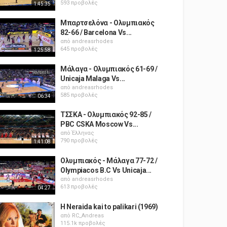
593 προβολές
1:45:35
Μπαρτσελόνα - Ολυμπιακός
82-66 / Barcelona Vs...
από
andreasrhodes
645 προβολές
1:25:58
Μάλαγα - Ολυμπιακός 61-69 /
Unicaja Malaga Vs...
από
andreasrhodes
585 προβολές
06:34
ΤΣΣΚΑ - Ολυμπιακός 92-85 /
PBC CSKA Moscow Vs...
από
Έλληνας
790 προβολές
1:41:08
Ολυμπιακός - Μάλαγα 77-72 /
Olympiacos B.C Vs Unicaja...
από
andreasrhodes
613 προβολές
04:27
H Neraida kai to palikari (1969)
από
RC_Andreas
115.1k προβολές