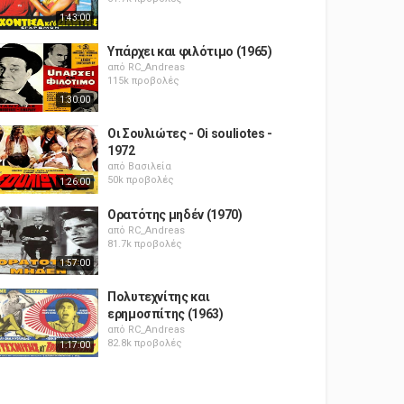
1:43:00
Υπάρχει και φιλότιμο (1965)
από
RC_Andreas
115k προβολές
1:30:00
Οι Σουλιώτες - Oi souliotes -
1972
από
Βασιλεία
50k προβολές
1:26:00
Ορατότης μηδέν (1970)
από
RC_Andreas
81.7k προβολές
1:57:00
Πολυτεχνίτης και
ερημοσπίτης (1963)
από
RC_Andreas
82.8k προβολές
1:17:00