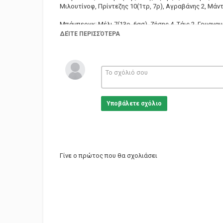
Μιλουτίνοφ, Πρίντεζης 10(1τρ, 7ρ), Αγραβάνης 2, Μάντ
Μπάμπεργκ: Μέλι 7(13ρ, 6ασ), Ζήσης 4, Τάις 2, Γουαναμέ
Χέκμαν 4, Ραντόσεβιτς 14
ΔΕΊΤΕ ΠΕΡΙΣΣΌΤΕΡΑ
Κατηγορίες
Sports
Υποβάλετε σχόλιο
Γίνε ο πρώτος που θα σχολιάσει