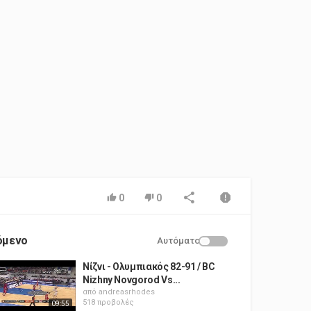
0
0
όμενο
Αυτόματο
Νίζνι - Ολυμπιακός 82-91 / BC
Nizhny Novgorod Vs...
από
andreasrhodes
518 προβολές
09:55