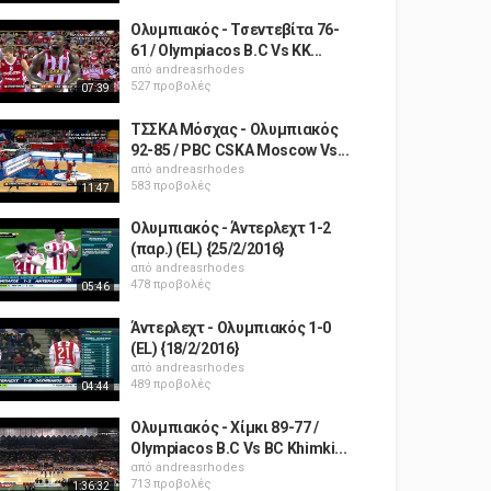
Ολυμπιακός - Τσεντεβίτα 76-
61 / Olympiacos B.C Vs KK...
από
andreasrhodes
527 προβολές
07:39
ΤΣΣΚΑ Μόσχας - Ολυμπιακός
92-85 / PBC CSKA Moscow Vs...
από
andreasrhodes
583 προβολές
11:47
Ολυμπιακός - Άντερλεχτ 1-2
(παρ.) (EL) {25/2/2016}
από
andreasrhodes
478 προβολές
05:46
Άντερλεχτ - Ολυμπιακός 1-0
(EL) {18/2/2016}
από
andreasrhodes
489 προβολές
04:44
Ολυμπιακός - Χίμκι 89-77 /
Olympiacos B.C Vs BC Khimki...
από
andreasrhodes
713 προβολές
1:36:32