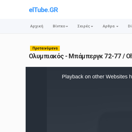
elTube.GR
Αρχική
Βίντεο
Σειρές
Αρθρα
Di
Προτεινόμενα
Ολυμπιακός - Μπάμπεργκ 72-77 / Ol
This
is
Playback on other Websites h
a
modal
window.