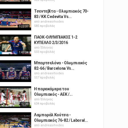
09:44
Τσεντεβίτα - Ολυμπιακός 70-
83 / KK Cedevita Vs...
από
andreasrhodes
585 προβολές
1:22:37
ΠΑΟΚ-ΟΛΥΜΠΙΑΚΟΣ 1-2
ΚΥΠΕΛΛΟ 2/3/2016
από
Έλληνας
555 προβολές
1:47:34
Μπαρτσελόνα - Ολυμπιακός
82-66 / Barcelona Vs...
από
andreasrhodes
557 προβολές
06:22
Η παρακάμερα του
Ολυμπιακός - ΑΕΚ /...
από
Έλληνας
634 προβολές
12:39
Λαμποράλ Κούτσα -
Ολυμπιακός 76-82 / Laboral...
από
andreasrhodes