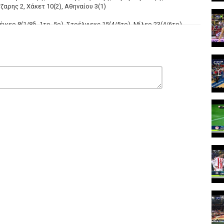
ζαρης 2, Χάκετ 10(2), Αθηναίου 3(1)
ικερ 8(1/8δ, 1τρ, 5ρ), Στρέλνιεκς 15(4/5τρ), Μίλερ 23(4/6τρ),