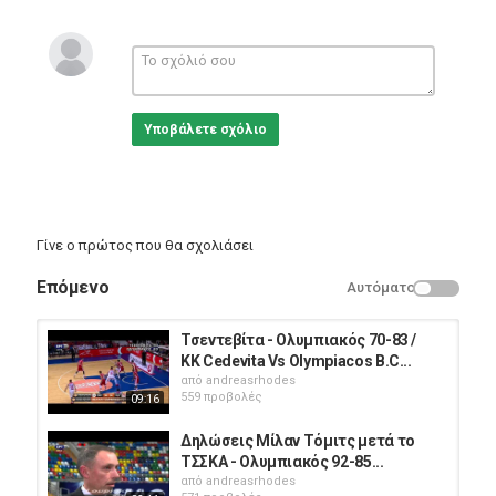
Βοροντσέβιτς 5, Καούν 2, Χάινς 12.
Κατηγορίες
Sports
Υποβάλετε σχόλιο
Γίνε ο πρώτος που θα σχολιάσει
Επόμενο
Αυτόματο
Τσεντεβίτα - Ολυμπιακός 70-83 /
KK Cedevita Vs Olympiacos B.C...
από
andreasrhodes
559 προβολές
09:16
Δηλώσεις Μίλαν Τόμιτς μετά το
ΤΣΣΚΑ - Ολυμπιακός 92-85...
από
andreasrhodes