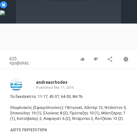
×
Video
625
προβολές
andreasrhodes
Published
Mar 11, 2016
Τα δεκάλεπτα: 11-17, 43-37, 64-53, 84-76.
Ολυμπιακός (Σφαιρόπουλος): Πέτγουεϊ, Χάντερ 12, Ντάνστον 5,
Σπανούλης 19 (1), Σλούκας 8 (2), Πρίντεζης 10 (1), Μάντζαρης 7
(1), Κατσίβελης 2, Λαφαγιέτ 6 (2), Ντάρντεν 2, Λοτζέσκι 13 (2).
ΤΣΣΚΑ (Ιτούδης): Ντε Κολό 13, Τεόντοσιτς 20 (5), Φριντζόν 10,
ΔΕΊΤΕ ΠΕΡΙΣΣΌΤΕΡΑ
Νίκολς 3 (1), Μαρκοϊσβίλι 9 (1), Κορόμπκοφ, Γουίμς, Ζοζούλιν 2,