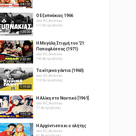
1:41:00
Ο Εξυπνάκιας 1966
από
RC_Andreas
117.6k προβολές
1:35:00
Η Μεγάλη Στιγμή του '21:
Παπαφλέσσας (1971)
από
RC_Andreas
140.8k προβολές
2:02:00
Τα κίτρινα γάντια (1960)
από
RC_Andreas
113.5k προβολές
1:19:00
Η Αλίκη στο Ναυτικό [1961]
από
RC_Andreas
77.4k προβολές
1:26:00
Η Αρχόντισσα κι ο αλήτης
από
RC_Andreas
61.8k προβολές