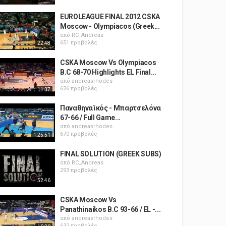
EUROLEAGUE FINAL 2012 CSKA
Moscow - Olympiacos (Greek...
από
RC_Andreas
651 προβολές
22:48
CSKA Moscow Vs Olympiacos
B.C 68-70 Highlights EL Final...
από
andreasrhodes
626 προβολές
11:37
Παναθηναϊκός - Μπαρτσελόνα
67-66 / Full Game...
από
andreasrhodes
670 προβολές
1:25:51
FINAL SOLUTION (GREEK SUBS)
από
RC_Andreas
293 προβολές
52:46
CSKA Moscow Vs
Panathinaikos B.C 93-66 / EL -...
από
andreasrhodes
632 προβολές