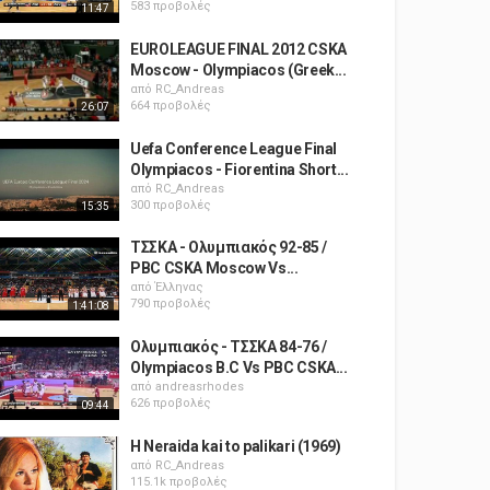
583 προβολές
11:47
EUROLEAGUE FINAL 2012 CSKA
Moscow - Olympiacos (Greek...
από
RC_Andreas
664 προβολές
26:07
Uefa Conference League Final
Olympiacos - Fiorentina Short...
από
RC_Andreas
300 προβολές
15:35
ΤΣΣΚΑ - Ολυμπιακός 92-85 /
PBC CSKA Moscow Vs...
από
Έλληνας
790 προβολές
1:41:08
Ολυμπιακός - ΤΣΣΚΑ 84-76 /
Olympiacos B.C Vs PBC CSKA...
από
andreasrhodes
626 προβολές
09:44
H Neraida kai to palikari (1969)
από
RC_Andreas
115.1k προβολές