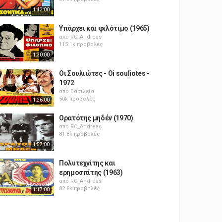
1:43:00
Υπάρχει και φιλότιμο (1965)
από
RC_Andreas
115.1k προβολές
1:30:00
Οι Σουλιώτες - Oi souliotes -
1972
από
Βασιλεία
50k προβολές
1:26:00
Ορατότης μηδέν (1970)
από
RC_Andreas
81.8k προβολές
1:57:00
Πολυτεχνίτης και
ερημοσπίτης (1963)
από
RC_Andreas
82.8k προβολές
1:17:00