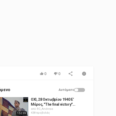
0
0
όμενο
Αυτόματο
OXI, 28 Οκτωβρίου 1940 Ε’
Μέρος, "The final victory"...
από
RC_Andreas
438 προβολές
1:52:59