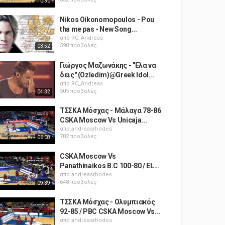
10:30
Nikos Oikonomopoulos - Pou
tha me pas - New Song...
από
RC_Andreas
590 προβολές
03:52
Γιώργος Μαζωνάκης - "Ελα να
δεις" (Ozledim)@Greek Idol...
από
RC_Andreas
505 προβολές
04:32
ΤΣΣΚΑ Μόσχας - Μάλαγα 78-86
CSKA Moscow Vs Unicaja...
από
andreasrhodes
702 προβολές
06:08
CSKA Moscow Vs
Panathinaikos B.C 100-80 / EL...
από
andreasrhodes
648 προβολές
09:39
ΤΣΣΚΑ Μόσχας - Ολυμπιακός
92-85 / PBC CSKA Moscow Vs...
από
andreasrhodes