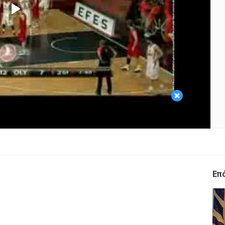
Play
Video
×
Επ