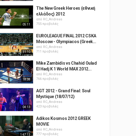
The New Greek Heroes (εθνική
ελλάδος) 2012
από
RC_Andreas
755 προβολές
05:11
EUROLEAGUE FINAL 2012 CSKA
Moscow - Olympiacos (Greek...
από
RC_Andreas
711 προβολές
31:10
Mike Zambidis vs Chahid Oulad
El Hadj K 1 World MAX 2012...
από
RC_Andreas
766 προβολές
18:38
AGT 2012 - Grand Final: Soul
Mystique (18/07/12)
από
RC_Andreas
423 προβολές
04:13
Adikos Kosmos 2012 GREEK
MOVIE
από
RC_Andreas
777 προβολές
1:47:13