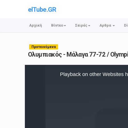
elTube.GR
Αρχική
Βίντεο
Σειρές
Αρθρα
Di
Προτεινόμενα
Ολυμπιακός - Μάλαγα 77-72 / Olympi
This
is
Playback on other Websites h
a
modal
window.