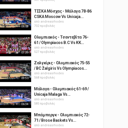
06:22
ΤΣΣΚΑ Μόσχας - Μάλαγα 78-86
CSKA Moscow Vs Unicaja...
από
andreasrhodes
702 προβολές
06:08
Ολυμπιακός - Τσεντεβίτα 76-
61 / Olympiacos B.C Vs KK...
από
andreasrhodes
527 προβολές
07:39
Ζαλγκίρις - Ολυμπιακός 75-55
/ BC Žalgiris Vs Olympiacos...
από
andreasrhodes
568 προβολές
09:50
Μάλαγα - Ολυμπιακός 61-69 /
Unicaja Malaga Vs...
από
andreasrhodes
585 προβολές
06:34
Μπάμπεργκ - Ολυμπιακός 72-
71 / Brose Baskets Vs...
από
andreasrhodes