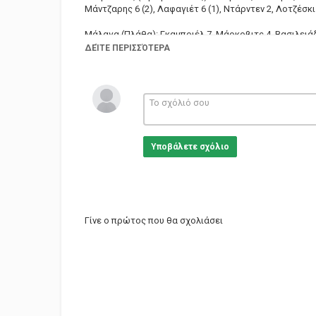
Μάντζαρης 6 (2), Λαφαγιέτ 6 (1), Ντάρντεν 2, Λοτζέσκι 
Μάλαγα (Πλάθα): Γκαμπριέλ 7, Μάρκοβιτς 4, Βασιλειάδης
Κουζμίνσκας 3 (1), Στέφανσον 3 (1), Γκριν 8, Γκολούμπο
ΔΕΊΤΕ ΠΕΡΙΣΣΌΤΕΡΑ
Κατηγορίες
Sports
Υποβάλετε σχόλιο
Γίνε ο πρώτος που θα σχολιάσει