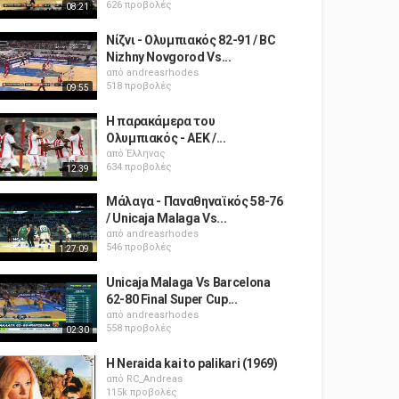
626 προβολές
08:21
Νίζνι - Ολυμπιακός 82-91 / BC
Nizhny Novgorod Vs...
από
andreasrhodes
518 προβολές
09:55
Η παρακάμερα του
Ολυμπιακός - ΑΕΚ /...
από
Έλληνας
634 προβολές
12:39
Μάλαγα - Παναθηναϊκός 58-76
/ Unicaja Malaga Vs...
από
andreasrhodes
546 προβολές
1:27:09
Unicaja Malaga Vs Barcelona
62-80 Final Super Cup...
από
andreasrhodes
558 προβολές
02:30
H Neraida kai to palikari (1969)
από
RC_Andreas
115k προβολές