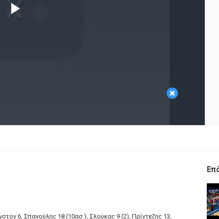
Play
Video
×
Επ
τον 6, Σπανούλης 18 (10ασ.), Σλούκας 9 (2), Πρίντεζης 13,