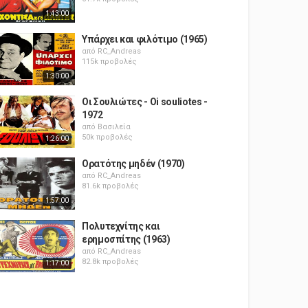
1:43:00
Υπάρχει και φιλότιμο (1965)
από
RC_Andreas
115k προβολές
1:30:00
Οι Σουλιώτες - Oi souliotes -
1972
από
Βασιλεία
50k προβολές
1:26:00
Ορατότης μηδέν (1970)
από
RC_Andreas
81.6k προβολές
1:57:00
Πολυτεχνίτης και
ερημοσπίτης (1963)
από
RC_Andreas
82.8k προβολές
1:17:00