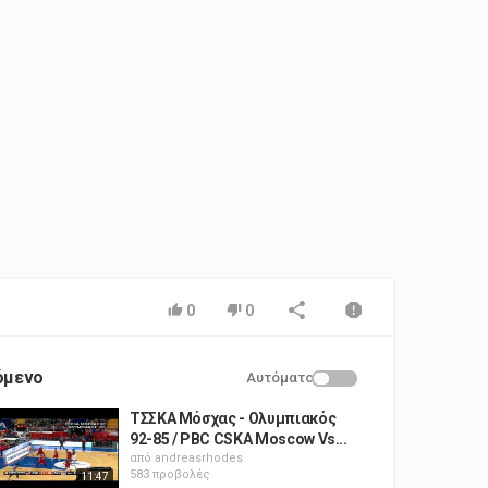
0
0
όμενο
Αυτόματο
ΤΣΣΚΑ Μόσχας - Ολυμπιακός
92-85 / PBC CSKA Moscow Vs...
από
andreasrhodes
583 προβολές
11:47