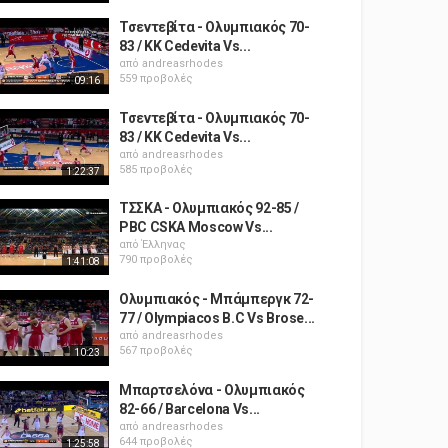
Τσεντεβίτα - Ολυμπιακός 70-
83 / KK Cedevita Vs...
από
andreasrhodes
559 προβολές
09:16
Τσεντεβίτα - Ολυμπιακός 70-
83 / KK Cedevita Vs...
από
andreasrhodes
585 προβολές
1:22:37
ΤΣΣΚΑ - Ολυμπιακός 92-85 /
PBC CSKA Moscow Vs...
από
Έλληνας
790 προβολές
1:41:08
Ολυμπιακός - Μπάμπεργκ 72-
77 / Olympiacos B.C Vs Brose...
από
andreasrhodes
567 προβολές
10:23
Μπαρτσελόνα - Ολυμπιακός
82-66 / Barcelona Vs...
από
andreasrhodes
644 προβολές
1:25:58