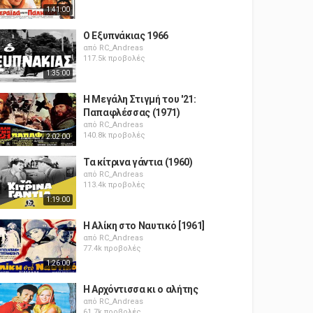
1:41:00
Ο Εξυπνάκιας 1966
από
RC_Andreas
117.5k προβολές
1:35:00
Η Μεγάλη Στιγμή του '21:
Παπαφλέσσας (1971)
από
RC_Andreas
140.8k προβολές
2:02:00
Τα κίτρινα γάντια (1960)
από
RC_Andreas
113.4k προβολές
1:19:00
Η Αλίκη στο Ναυτικό [1961]
από
RC_Andreas
77.4k προβολές
1:26:00
Η Αρχόντισσα κι ο αλήτης
από
RC_Andreas
61.7k προβολές