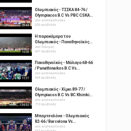
Ολυμπιακός - ΤΣΣΚΑ 84-76 /
Olympiacos B.C Vs PBC CSKA...
από
andreasrhodes
626 προβολές
09:44
Η παρακάμερα του
Ολυμπιακός - Παναθηναϊκός...
από
Έλληνας
601 προβολές
10:05
Παναθηναϊκός - Μάλαγα 68-66
/ Panathinaikos B.C Vs...
από
andreasrhodes
564 προβολές
10:37
Ολυμπιακός - Χίμκι 89-77 /
Olympiacos B.C Vs BC Khimki...
από
andreasrhodes
713 προβολές
1:36:32
Μπαρτσελόνα - Ολυμπιακός
82-66 / Barcelona Vs...
από
andreasrhodes
557 προβολές