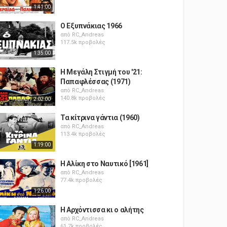
1:41:00
Ο Εξυπνάκιας 1966
από
RC_Andreas
117.5k προβολές
1:35:00
Η Μεγάλη Στιγμή του '21:
Παπαφλέσσας (1971)
από
RC_Andreas
140.8k προβολές
2:02:00
Τα κίτρινα γάντια (1960)
από
RC_Andreas
113.4k προβολές
1:19:00
Η Αλίκη στο Ναυτικό [1961]
από
RC_Andreas
77.4k προβολές
1:26:00
Η Αρχόντισσα κι ο αλήτης
από
RC_Andreas
61.7k προβολές