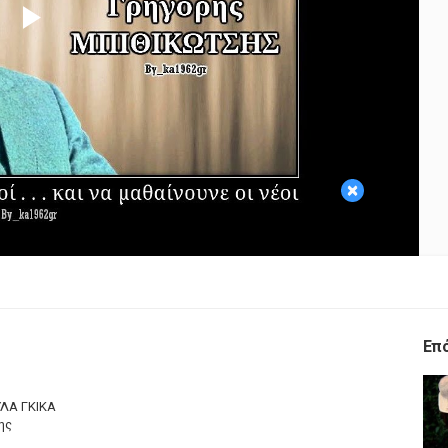
Play
Video
×
Επ
ΥΛΑ ΓΚΙΚΑ
ης