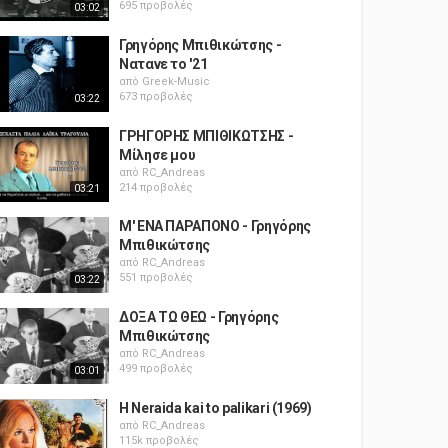
695 προβολές
03:02
Γρηγόρης Μπιθικώτσης -
Νατανε το '21
από
Greek-Music
673 προβολές
03:22
ΓΡΗΓΟΡΗΣ ΜΠΙΘΙΚΩΤΣΗΣ -
Μίλησε μου
από
RC_Andreas
214 προβολές
03:21
Μ' ΕΝΑ ΠΑΡΑΠΟΝΟ - Γρηγόρης
Μπιθικώτσης
από
RC_Andreas
551 προβολές
03:22
ΔΟΞΑ ΤΩ ΘΕΩ - Γρηγόρης
Μπιθικώτσης
από
RC_Andreas
499 προβολές
03:01
H Neraida kai to palikari (1969)
από
RC_Andreas
115k προβολές