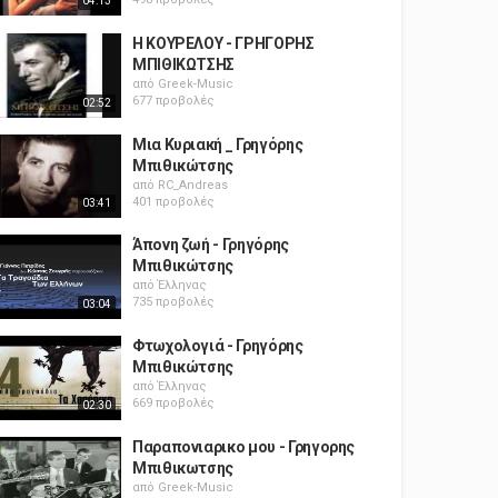
04:13
Η ΚΟΥΡΕΛΟΥ - ΓΡΗΓΟΡΗΣ
ΜΠΙΘΙΚΩΤΣΗΣ
από
Greek-Music
677 προβολές
02:52
Μια Κυριακή _ Γρηγόρης
Μπιθικώτσης
από
RC_Andreas
401 προβολές
03:41
Άπονη ζωή - Γρηγόρης
Μπιθικώτσης
από
Έλληνας
735 προβολές
03:04
Φτωχολογιά - Γρηγόρης
Μπιθικώτσης
από
Έλληνας
669 προβολές
02:30
Παραπονιαρικο μου - Γρηγορης
Μπιθικωτσης
από
Greek-Music