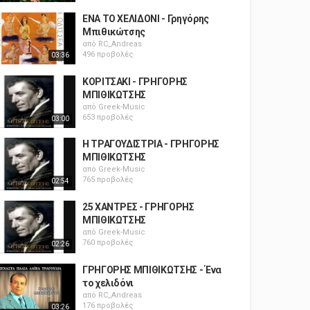
ΕΝΑ ΤΟ ΧΕΛΙΔΟΝΙ - Γρηγόρης
Μπιθικώτσης
από
RC_Andreas
496 προβολές
03:36
ΚΟΡΙΤΣΑΚΙ - ΓΡΗΓΟΡΗΣ
ΜΠΙΘΙΚΩΤΣΗΣ
από
Greek-Music
653 προβολές
03:00
Η ΤΡΑΓΟΥΔΙΣΤΡΙΑ - ΓΡΗΓΟΡΗΣ
ΜΠΙΘΙΚΩΤΣΗΣ
από
Greek-Music
765 προβολές
02:54
25 ΧΑΝΤΡΕΣ - ΓΡΗΓΟΡΗΣ
ΜΠΙΘΙΚΩΤΣΗΣ
από
Greek-Music
760 προβολές
02:26
ΓΡΗΓΟΡΗΣ ΜΠΙΘΙΚΩΤΣΗΣ - Ένα
το χελιδόνι
από
RC_Andreas
176 προβολές
03:26