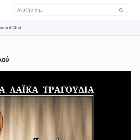
scord Chat
λού