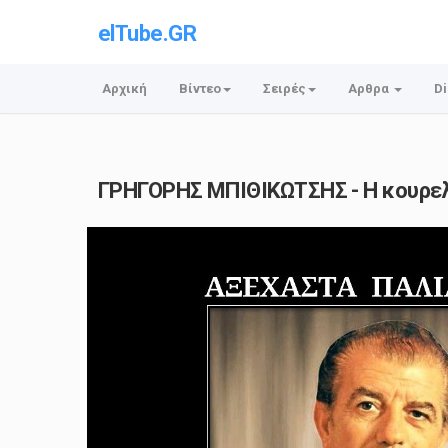
elTube.GR
Αρχική
Βίντεο
Σειρές
Αρθρα
Di
ΓΡΗΓΟΡΗΣ ΜΠΙΘΙΚΩΤΣΗΣ - Η κουρε