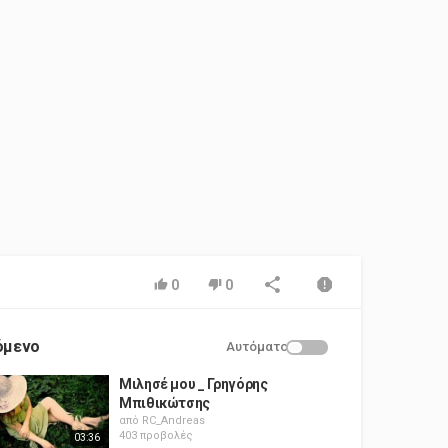
0
0
όμενο
Αυτόματο
Μιλησέ μου _ Γρηγόρης
Μπιθικώτσης
από
RC_Andreas
403 προβολές
03:36