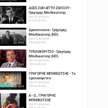
ΔΩΣΕ ΖΩΗ ΑΠ'ΤΗ ΖΩΗ ΣΟΥ -
Γρηγόρης Μπιθικώτσης
από
RC_Andreas
512 προβολές
03:35
Δραπετσώνα - Γρηγόρης
Μπιθικώτσης (HD)
από
RC_Andreas
506 προβολές
03:43
ΤΡΕΛΟΚΟΡΙΤΣΟ - Γρηγόρης
Μπιθικώτσης (HD)
από
RC_Andreas
553 προβολές
03:43
ΓΡΗΓΟΡΗΣ ΜΠΙΘΙΚΩΤΣΗΣ - Το
τρελοκόριτσο
από
RC_Andreas
188 προβολές
03:39
Α - Ω _ ΓΡΗΓΟΡΗΣ
ΜΠΙΘΙΚΩΤΣΗΣ
από
RC_Andreas
498 προβολές