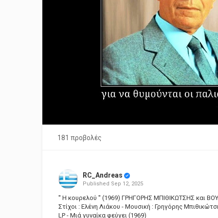
181 προβολές
RC_Andreas
Published
Sep 12, 2025
'' Η κουρελού '' (1969) ΓΡΗΓΟΡΗΣ ΜΠΙΘΙΚΩΤΣΗΣ και ΒΟ
Στίχοι : Ελένη Λιάκου - Μουσική : Γρηγόρης Μπιθικώτσ
LP - Μιά γυναίκα φεύγει (1969)