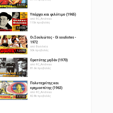
1:43:00
Υπάρχει και φιλότιμο (1965)
από
RC_Andreas
115k προβολές
1:30:00
Οι Σουλιώτες - Oi souliotes -
1972
από
Βασιλεία
50k προβολές
1:26:00
Ορατότης μηδέν (1970)
από
RC_Andreas
81.6k προβολές
1:57:00
Πολυτεχνίτης και
ερημοσπίτης (1963)
από
RC_Andreas
82.8k προβολές
1:17:00