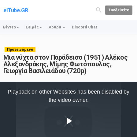
elTube.GR
Συνδεθείτε
Βίντεο
Σειρές
Αρθρα
Discord Chat
Προτεινόμενα
Μια νύχτα στον Παράδεισο (1951) Αλέκος
Αλεξανδράκης, Μίμης Φωτόπουλος,
Γεωργία Βασιλειάδου (720p)
This
is
Playback on other Websites has been disabled by
a
modal
the video owner.
window.
Play