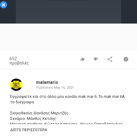
×
Video
652
προβολές
malamaris
Published
May 16, 2021
Εγγραφείτε και στο άλλο μου κανάλι mak mar 6. Το mak mar 6A
το διέγραψα
Σκηνοθεσία: Θανάσης Μεριτζής
Σενάριο: Μάνθος Κέτσης
Μουσική σύνθεση: Κώστας Καπνίσης , Θύμιος Παπαδόπουλος
Εταιρία παραγωγής: Ανζερβός
ΔΕΊΤΕ ΠΕΡΙΣΣΌΤΕΡΑ
Ηθοποιοί: Αλέκος Αλεξανδράκης , Λίντα Μιράντα , Μίμης