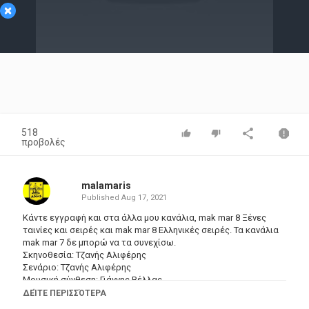
×
Video
518
προβολές
malamaris
Published
Aug 17, 2021
Κάντε εγγραφή και στα άλλα μου κανάλια, mak mar 8 Ξένες
ταινίες και σειρές και mak mar 8 Ελληνικές σειρές. Τα κανάλια
mak mar 7 δε μπορώ να τα συνεχίσω.
Σκηνοθεσία: Τζανής Αλιφέρης
Σενάριο: Τζανής Αλιφέρης
Μουσική σύνθεση: Γιάννης Βέλλας
Εταιρία παραγωγής: Τζαλ Φιλμ
ΔΕΊΤΕ ΠΕΡΙΣΣΌΤΕΡΑ
Ηθοποιοί: Μίμης Φωτόπουλος , Γεωργία Βασιλειάδου , Νίκος