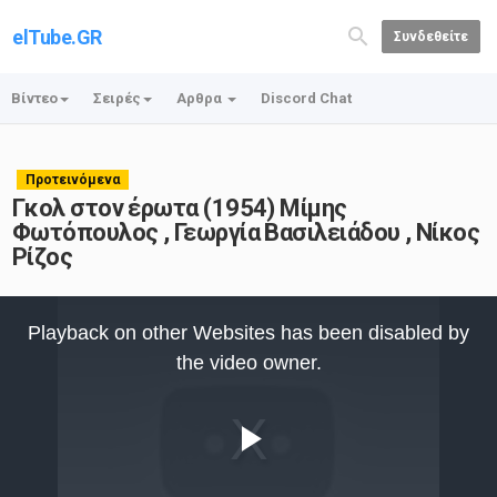
elTube.GR
Συνδεθείτε
Βίντεο
Σειρές
Αρθρα
Discord Chat
Προτεινόμενα
Γκολ στον έρωτα (1954) Μίμης
Φωτόπουλος , Γεωργία Βασιλειάδου , Νίκος
Ρίζος
This
is
Playback on other Websites has been disabled by
a
modal
the video owner.
window.
Play