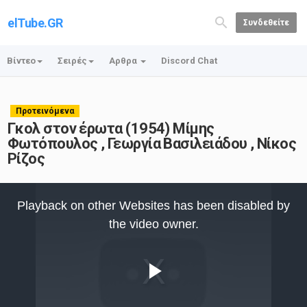
elTube.GR
Συνδεθείτε
Βίντεο
Σειρές
Αρθρα
Discord Chat
Προτεινόμενα
Γκολ στον έρωτα (1954) Μίμης
Φωτόπουλος , Γεωργία Βασιλειάδου , Νίκος
Ρίζος
This
is
Playback on other Websites has been disabled by
a
modal
the video owner.
window.
Play