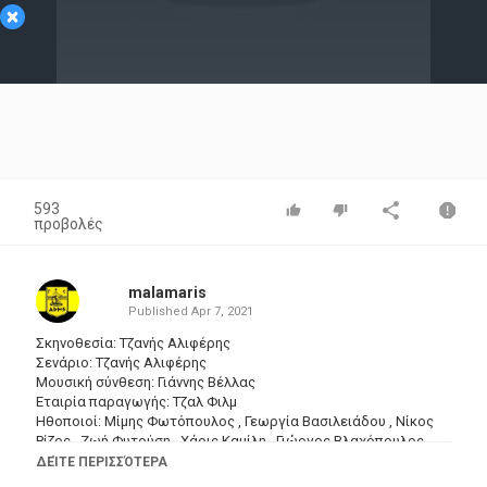
×
Video
593
προβολές
malamaris
Published
Apr 7, 2021
Σκηνοθεσία: Τζανής Αλιφέρης
Σενάριο: Τζανής Αλιφέρης
Μουσική σύνθεση: Γιάννης Βέλλας
Εταιρία παραγωγής: Τζαλ Φιλμ
Ηθοποιοί: Μίμης Φωτόπουλος , Γεωργία Βασιλειάδου , Νίκος
Ρίζος , Ζωή Φυτούση , Χάρις Καμίλη , Γιώργος Βλαχόπουλος ,
Μίμης Θειόπουλος , Εύα Ευαγγελίδου , Κώστας Νικολαϊδης ,
ΔΕΊΤΕ ΠΕΡΙΣΣΌΤΕΡΑ
Παναγιώτης Καραβουσάνος , Παύλος Καταπόδης , Μπέλλα