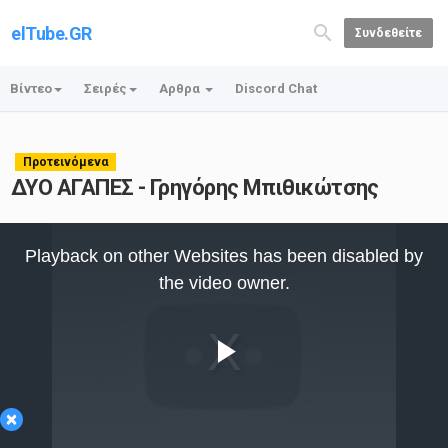
elTube.GR
Συνδεθείτε
Βίντεο
Σειρές
Αρθρα
Discord Chat
Προτεινόμενα
ΔΥΟ ΑΓΑΠΕΣ - Γρηγόρης Μπιθικώτσης
This
is
Playback on other Websites has been disabled by
a
modal
the video owner.
window.
Play
×