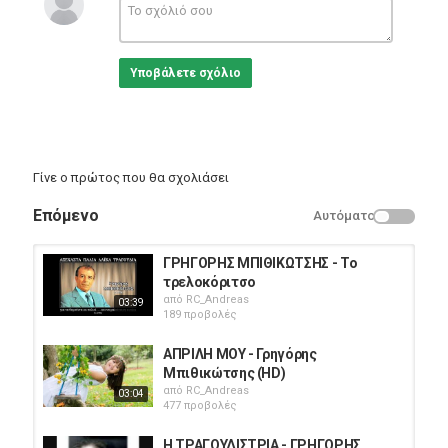
Κατηγορίες
Greek Music
Υποβάλετε σχόλιο
Γίνε ο πρώτος που θα σχολιάσει
Επόμενο
Αυτόματο
ΓΡΗΓΟΡΗΣ ΜΠΙΘΙΚΩΤΣΗΣ - Το
τρελοκόριτσο
από
RC_Andreas
03:39
189 προβολές
ΑΠΡΙΛΗ ΜΟΥ - Γρηγόρης
Μπιθικώτσης (HD)
από
RC_Andreas
03:04
477 προβολές
Η ΤΡΑΓΟΥΔΙΣΤΡΙΑ - ΓΡΗΓΟΡΗΣ