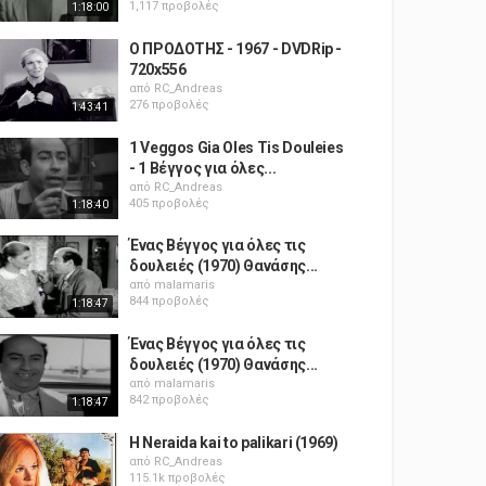
1,117 προβολές
1:18:00
Ο ΠΡΟΔΟΤΗΣ - 1967 - DVDRip -
720x556
από
RC_Andreas
276 προβολές
1:43:41
1 Veggos Gia Oles Tis Douleies
- 1 Βέγγος για όλες...
από
RC_Andreas
405 προβολές
1:18:40
Ένας Βέγγος για όλες τις
δουλειές (1970) Θανάσης...
από
malamaris
844 προβολές
1:18:47
Ένας Βέγγος για όλες τις
δουλειές (1970) Θανάσης...
από
malamaris
842 προβολές
1:18:47
H Neraida kai to palikari (1969)
από
RC_Andreas
115.1k προβολές