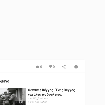
0
0
όμενο
Θανάσης Βέγγος - Ένας Βέγγος
για όλες τις δουλειές...
από
RC_Andreas
1,230 προβολές
1:18:45