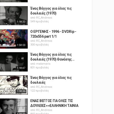
Ένας Βέγγος για όλες τις
δουλειές (1970)
από
RC_Andreas
549 προβολές
1:18:33
Ο ΕΡΓΕΝΗΣ - 1996 - DVDRip -
720x556 part 1/1
από
RC_Andreas
300 προβολές
1:58:03
Ένας Βέγγος για όλες τις
δουλειές (1970) Θανάσης...
από
malamaris
831 προβολές
1:18:47
Ένας Βέγγος για όλες τις
δουλειές
από
RC_Andreas
122 προβολές
1:18:36
ΕΝΑΣ ΒΕΓΓΟΣ ΓΙΑ ΟΛΕΣ ΤΙΣ
ΔΟΥΛΕΙΕΣ==ΕΛΛΗΝΙΚΗ ΤΑΙΝΙΑ
από
RC_Andreas
845 προβολές