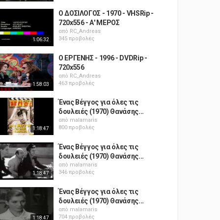
Ο ΔΟΣΙΛΟΓΟΣ - 1970 - VHSRip -
720x556 - Α' ΜΕΡΟΣ
από
RC_Andreas
345 προβολές
1:06:32
Ο ΕΡΓΕΝΗΣ - 1996 - DVDRip -
720x556
από
RC_Andreas
463 προβολές
1:58:03
Ένας Βέγγος για όλες τις
δουλειές (1970) Θανάσης...
από
malamaris
800 προβολές
1:18:47
Ένας Βέγγος για όλες τις
δουλειές (1970) Θανάσης...
από
malamaris
346 προβολές
1:18:47
Ένας Βέγγος για όλες τις
δουλειές (1970) Θανάσης...
από
malamaris
704 προβολές
1:18:47