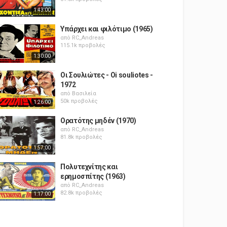
1:43:00
Υπάρχει και φιλότιμο (1965)
από
RC_Andreas
115.1k προβολές
1:30:00
Οι Σουλιώτες - Oi souliotes -
1972
από
Βασιλεία
50k προβολές
1:26:00
Ορατότης μηδέν (1970)
από
RC_Andreas
81.8k προβολές
1:57:00
Πολυτεχνίτης και
ερημοσπίτης (1963)
από
RC_Andreas
82.8k προβολές
1:17:00