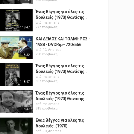
1:18:00
Ένας Βέγγος για όλες τις
δουλειές (1970) Θανάσης...
από
malamaris
777 προβολές
1:18:47
ΚΑΙ ΔΕΙΛΟΣ ΚΑΙ ΤΟΛΜΗΡΟΣ -
1988 - DVDRip - 720x556
από
RC_Andreas
250 προβολές
1:18:32
Ένας Βέγγος για όλες τις
δουλειές (1970) Θανάσης...
από
malamaris
867 προβολές
1:18:47
Ένας Βέγγος για όλες τις
δουλειές (1970) Θανάσης...
από
malamaris
815 προβολές
1:18:47
Ενας Βέγγος για ολες τις
δουλειές. (1970)
από
RC_Andreas