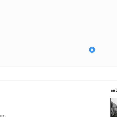
×
Επ
ΙΕΣ