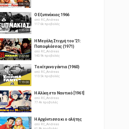
1:41:00
Ο Εξυπνάκιας 1966
από
RC_Andreas
117.6k προβολές
1:35:00
Η Μεγάλη Στιγμή του '21:
Παπαφλέσσας (1971)
από
RC_Andreas
140.9k προβολές
2:02:00
Τα κίτρινα γάντια (1960)
από
RC_Andreas
113.5k προβολές
1:19:00
Η Αλίκη στο Ναυτικό [1961]
από
RC_Andreas
77.4k προβολές
1:26:00
Η Αρχόντισσα κι ο αλήτης
από
RC_Andreas
61.8k προβολές