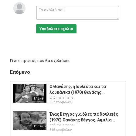
Χατζηπαυλής , Γιώργης Χριστοφιλάκης , Έρση Βασιλικιώτη ,
Κώστας Παπαδόπουλος , Αταλάντη Κλαπάκη , Βαγγέλης
Τραϊφόρος , Δήμητρα Κατερινάκη , Σίβυλλα Κατσουρίδη
(Σίβυλλα Καρολίδου, μικρή) , Θανάσης Χατζής.
Πλοκή: Ένας τίμιος άνθρωπος προσπαθεί να βρει μια δουλειά,
Υποβάλετε σχόλιο
αλλά δυσκολεύεται ακριβώς λόγω της τιμιότητάς του αυτής. Η
ανάγκη του γίνεται πιο επιτακτική όταν ερωτεύεται μια νεαρή
κοπέλα που ζει κοντά του.
Η ταινία προβλήθηκε τη σαιζόν 1969-1970 και έκοψε 214.028
εισιτήρια. Ήρθε στην 34η θέση σε 99 ταινίες.
Γίνε ο πρώτος που θα σχολιάσει
Κατηγορίες
Greek Films
Επόμενο
Ο Θανάσης, η Ιουλιέτα και τα
λουκάνικα (1970) Θανάσης...
από
malamaris
1:18:49
857 προβολές
Ένας Βέγγος για όλες τις δουλειές
(1970) Θανάσης Βέγγος, Αιμιλία...
από
malamaris
1:18:47
815 προβολές