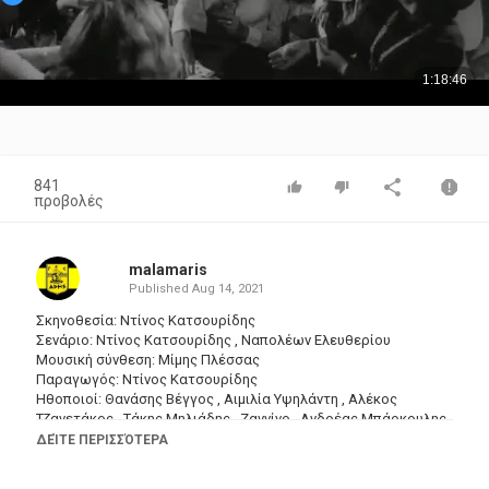
841
προβολές
malamaris
Published
Aug 14, 2021
Σκηνοθεσία: Ντίνος Κατσουρίδης
Σενάριο: Ντίνος Κατσουρίδης , Ναπολέων Ελευθερίου
Μουσική σύνθεση: Μίμης Πλέσσας
Παραγωγός: Ντίνος Κατσουρίδης
Ηθοποιοί: Θανάσης Βέγγος , Αιμιλία Υψηλάντη , Αλέκος
Τζανετάκος , Τάκης Μηλιάδης , Ζαννίνο , Ανδρέας Μπάρκουλης ,
Γκιζέλα Ντάλι , Στράτος Παχής , Κώστας Μεντής , Περικλής
ΔΕΊΤΕ ΠΕΡΙΣΣΌΤΕΡΑ
Χριστοφορίδης , Κώστας Φατούρος , Ρένα Πασχαλίδου ,
Μαργαρίτα Αθανασίου , Θόδωρος Κεφαλόπουλος , Στάθης