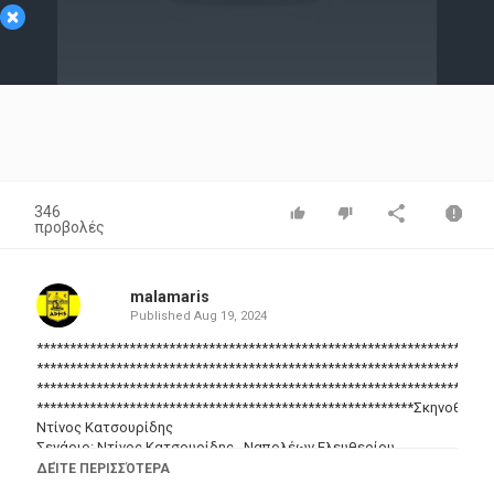
×
Video
346
προβολές
malamaris
Published
Aug 19, 2024
*********************************************************************
*********************************************************************
*********************************************************************
*********************************************************Σκηνοθεσία
Ντίνος Κατσουρίδης
Σενάριο: Ντίνος Κατσουρίδης , Ναπολέων Ελευθερίου
Φωτογραφία: Συράκος Δανάλης
ΔΕΊΤΕ ΠΕΡΙΣΣΌΤΕΡΑ
Μουσική σύνθεση: Μίμης Πλέσσας