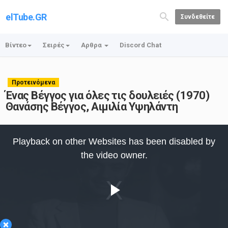
elTube.GR
Συνδεθείτε
Βίντεο
Σειρές
Αρθρα
Discord Chat
Προτεινόμενα
Ένας Βέγγος για όλες τις δουλειές (1970)
Θανάσης Βέγγος, Αιμιλία Υψηλάντη
This
is
Playback on other Websites has been disabled by
a
modal
the video owner.
window.
Play
×