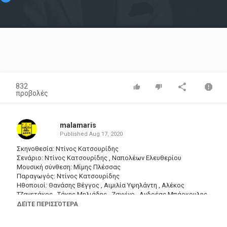
Video
832
προβολές
malamaris
Published
Aug 17, 2020
Σκηνοθεσία: Ντίνος Κατσουρίδης
Σενάριο: Ντίνος Κατσουρίδης , Ναπολέων Ελευθερίου
Μουσική σύνθεση: Μίμης Πλέσσας
Παραγωγός: Ντίνος Κατσουρίδης
Ηθοποιοί: Θανάσης Βέγγος , Αιμιλία Υψηλάντη , Αλέκος
Τζανετάκος , Τάκης Μηλιάδης , Ζαννίνο , Ανδρέας Μπάρκουλης ,
Γκιζέλα Ντάλι , Στράτος Παχής , Κώστας Μεντής , Περικλής
ΔΕΊΤΕ ΠΕΡΙΣΣΌΤΕΡΑ
Χριστοφορίδης , Κώστας Φατούρος , Ρένα Πασχαλίδου ,
Μαργαρίτα Αθανασίου , Θόδωρος Κεφαλόπουλος , Στάθης