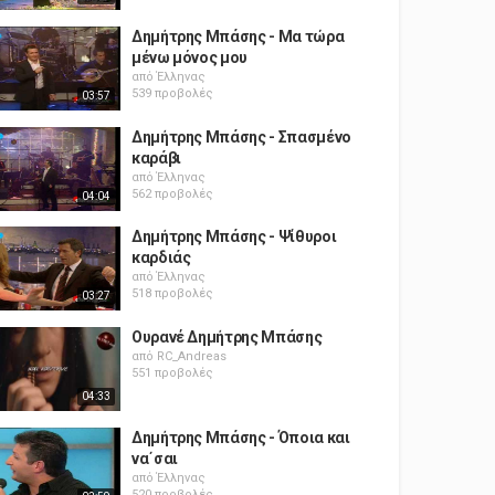
Δημήτρης Μπάσης - Μα τώρα
μένω μόνος μου
από
Έλληνας
539 προβολές
03:57
Δημήτρης Μπάσης - Σπασμένο
καράβι
από
Έλληνας
562 προβολές
04:04
Δημήτρης Μπάσης - Ψίθυροι
καρδιάς
από
Έλληνας
518 προβολές
03:27
Ουρανέ Δημήτρης Μπάσης
από
RC_Andreas
551 προβολές
04:33
Δημήτρης Μπάσης - Όποια και
να΄σαι
από
Έλληνας
520 προβολές