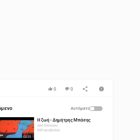
0
0
όμενο
Αυτόματο
Η ζωή - Δημήτρης Μπάσης
από
Έλληνας
650 προβολές
03:55