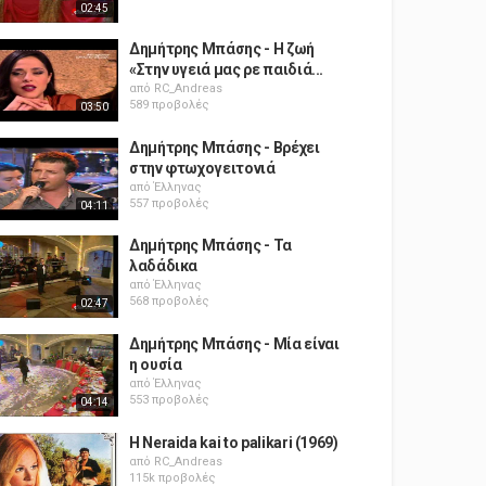
02:45
Δημήτρης Μπάσης - Η ζωή
«Στην υγειά μας ρε παιδιά...
από
RC_Andreas
589 προβολές
03:50
Δημήτρης Μπάσης - Βρέχει
στην φτωχογειτονιά
από
Έλληνας
557 προβολές
04:11
Δημήτρης Μπάσης - Τα
λαδάδικα
από
Έλληνας
568 προβολές
02:47
Δημήτρης Μπάσης - Μία είναι
η ουσία
από
Έλληνας
553 προβολές
04:14
H Neraida kai to palikari (1969)
από
RC_Andreas
115k προβολές