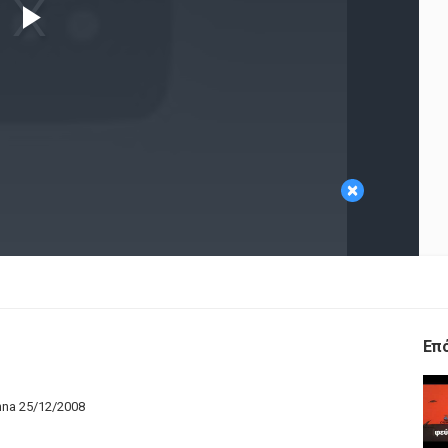
Play
Video
×
Επ
enna 25/12/2008