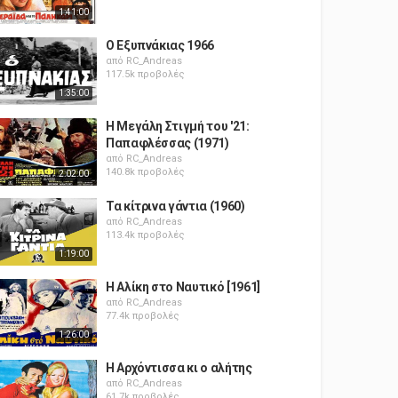
1:41:00
Ο Εξυπνάκιας 1966
από
RC_Andreas
117.5k προβολές
1:35:00
Η Μεγάλη Στιγμή του '21:
Παπαφλέσσας (1971)
από
RC_Andreas
140.8k προβολές
2:02:00
Τα κίτρινα γάντια (1960)
από
RC_Andreas
113.4k προβολές
1:19:00
Η Αλίκη στο Ναυτικό [1961]
από
RC_Andreas
77.4k προβολές
1:26:00
Η Αρχόντισσα κι ο αλήτης
από
RC_Andreas
61.7k προβολές