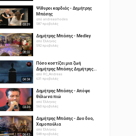
Ψίθυροι καρδιάς - Δημήτρης
Μπάσης
από
andreasrhodes
587 προβολές
03:39
Δημήτρης Μπάσης - Medley
από
Έλληνας
592 προβολές
08:02
Πόσο κοστίζει μια ζωή
Δημήτρης Μπάσης Δημήτρης...
από
RC_Andreas
631 προβολές
04:04
Δημήτρης Μπάσης - Απόψε
θέλω να πιώ
από
Έλληνας
560 προβολές
03:36
Δημήτρης Μπάσης - Δυο δυο,
Χαμοπούλια
από
Έλληνας
548 προβολές
06:43