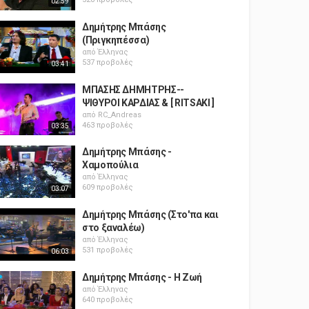
02:59
Δημήτρης Μπάσης
(Πριγκηπέσσα)
από
Έλληνας
537 προβολές
03:41
ΜΠΑΣΗΣ ΔΗΜΗΤΡΗΣ--
ΨΙΘΥΡΟΙ ΚΑΡΔΙΑΣ & [ RITSAKI ]
από
RC_Andreas
463 προβολές
03:35
Δημήτρης Μπάσης -
Χαμοπούλια
από
Έλληνας
609 προβολές
03:07
Δημήτρης Μπάσης (Στο'πα και
στο ξαναλέω)
από
Έλληνας
531 προβολές
06:03
Δημήτρης Μπάσης - Η Ζωή
από
Έλληνας
640 προβολές