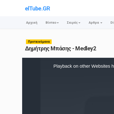
elTube.GR
Αρχική
Βίντεο
Σειρές
Αρθρα
Di
Προτεινόμενα
Δημήτρης Μπάσης - Medley2
This
is
Playback on other Websites h
a
modal
window.