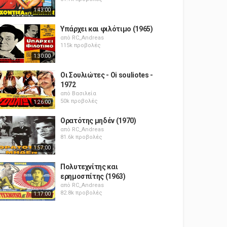
1:43:00
Υπάρχει και φιλότιμο (1965)
από
RC_Andreas
115k προβολές
1:30:00
Οι Σουλιώτες - Oi souliotes -
1972
από
Βασιλεία
50k προβολές
1:26:00
Ορατότης μηδέν (1970)
από
RC_Andreas
81.6k προβολές
1:57:00
Πολυτεχνίτης και
ερημοσπίτης (1963)
από
RC_Andreas
82.8k προβολές
1:17:00