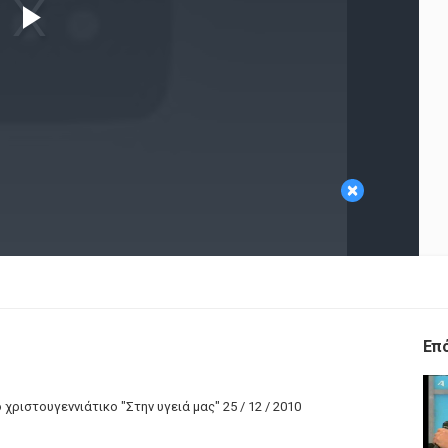
Play
Video
×
Επ
ριστουγεννιάτικο "Στην υγειά μας" 25 / 12 / 2010