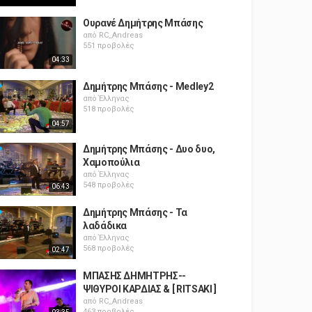
Ουρανέ Δημήτρης Μπάσης
από
RC_Andreas
551 προβολές
04:33
Δημήτρης Μπάσης - Medley2
από
Έλληνας
518 προβολές
04:57
Δημήτρης Μπάσης - Δυο δυο,
Χαμοπούλια
από
Έλληνας
548 προβολές
06:43
Δημήτρης Μπάσης - Τα
λαδάδικα
από
Έλληνας
568 προβολές
02:47
ΜΠΑΣΗΣ ΔΗΜΗΤΡΗΣ--
ΨΙΘΥΡΟΙ ΚΑΡΔΙΑΣ & [ RITSAKI ]
από
RC_Andreas
463 προβολές