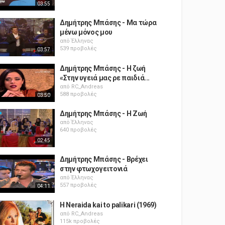
03:55
Δημήτρης Μπάσης - Μα τώρα
μένω μόνος μου
από
Έλληνας
539 προβολές
03:57
Δημήτρης Μπάσης - Η ζωή
«Στην υγειά μας ρε παιδιά...
από
RC_Andreas
588 προβολές
03:50
Δημήτρης Μπάσης - Η Ζωή
από
Έλληνας
640 προβολές
02:45
Δημήτρης Μπάσης - Βρέχει
στην φτωχογειτονιά
από
Έλληνας
557 προβολές
04:11
H Neraida kai to palikari (1969)
από
RC_Andreas
115k προβολές