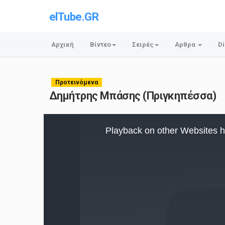
elTube.GR
Αρχική
Βίντεο
Σειρές
Αρθρα
Di
Προτεινόμενα
Δημήτρης Μπάσης (Πριγκηπέσσα)
This
is
Playback on other Websites h
a
modal
window.