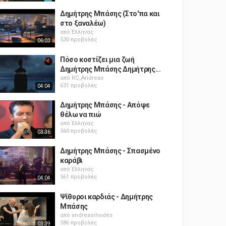
Δημήτρης Μπάσης (Στο'πα και
στο ξαναλέω)
από
Έλληνας
530 προβολές
06:03
Πόσο κοστίζει μια ζωή
Δημήτρης Μπάσης Δημήτρης...
από
RC_Andreas
631 προβολές
04:04
Δημήτρης Μπάσης - Απόψε
θέλω να πιώ
από
Έλληνας
560 προβολές
03:36
Δημήτρης Μπάσης - Σπασμένο
καράβι
από
Έλληνας
561 προβολές
04:04
Ψίθυροι καρδιάς - Δημήτρης
Μπάσης
από
andreasrhodes
586 προβολές
03:39