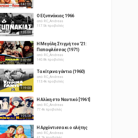
1:41:00
Ο Εξυπνάκιας 1966
από
RC_Andreas
117.5k προβολές
1:35:00
Η Μεγάλη Στιγμή του '21:
Παπαφλέσσας (1971)
από
RC_Andreas
140.8k προβολές
2:02:00
Τα κίτρινα γάντια (1960)
από
RC_Andreas
113.4k προβολές
1:19:00
Η Αλίκη στο Ναυτικό [1961]
από
RC_Andreas
77.4k προβολές
1:26:00
Η Αρχόντισσα κι ο αλήτης
από
RC_Andreas
61.7k προβολές