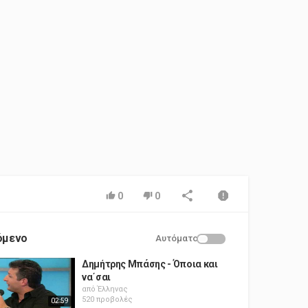
0
0
όμενο
Αυτόματο
Δημήτρης Μπάσης - Όποια και
να΄σαι
από
Έλληνας
520 προβολές
02:59