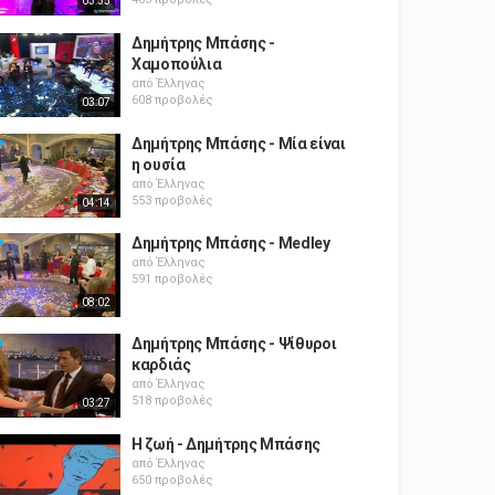
03:35
Δημήτρης Μπάσης -
Χαμοπούλια
από
Έλληνας
608 προβολές
03:07
Δημήτρης Μπάσης - Μία είναι
η ουσία
από
Έλληνας
553 προβολές
04:14
Δημήτρης Μπάσης - Medley
από
Έλληνας
591 προβολές
08:02
Δημήτρης Μπάσης - Ψίθυροι
καρδιάς
από
Έλληνας
518 προβολές
03:27
Η ζωή - Δημήτρης Μπάσης
από
Έλληνας
650 προβολές