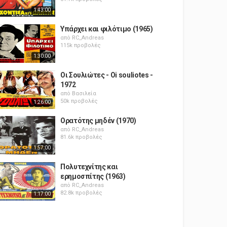
1:43:00
Υπάρχει και φιλότιμο (1965)
από
RC_Andreas
115k προβολές
1:30:00
Οι Σουλιώτες - Oi souliotes -
1972
από
Βασιλεία
50k προβολές
1:26:00
Ορατότης μηδέν (1970)
από
RC_Andreas
81.6k προβολές
1:57:00
Πολυτεχνίτης και
ερημοσπίτης (1963)
από
RC_Andreas
82.8k προβολές
1:17:00