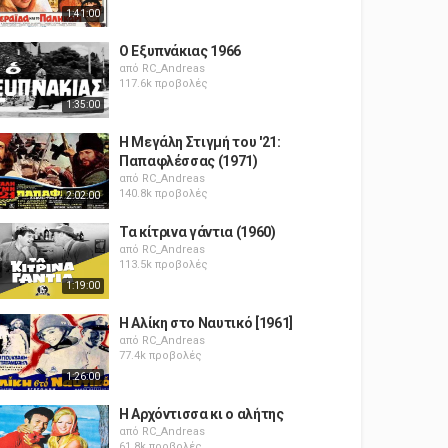
1:41:00
Ο Εξυπνάκιας 1966
από
RC_Andreas
117.6k προβολές
1:35:00
Η Μεγάλη Στιγμή του '21:
Παπαφλέσσας (1971)
από
RC_Andreas
140.8k προβολές
2:02:00
Τα κίτρινα γάντια (1960)
από
RC_Andreas
113.5k προβολές
1:19:00
Η Αλίκη στο Ναυτικό [1961]
από
RC_Andreas
77.4k προβολές
1:26:00
Η Αρχόντισσα κι ο αλήτης
από
RC_Andreas
61.8k προβολές