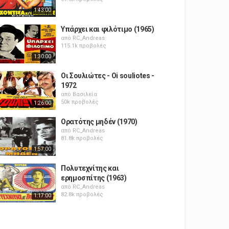
1:43:00
Υπάρχει και φιλότιμο (1965)
από
RC_Andreas
115.1k προβολές
1:30:00
Οι Σουλιώτες - Oi souliotes -
1972
από
Βασιλεία
50k προβολές
1:26:00
Ορατότης μηδέν (1970)
από
RC_Andreas
81.8k προβολές
1:57:00
Πολυτεχνίτης και
ερημοσπίτης (1963)
από
RC_Andreas
82.8k προβολές
1:17:00