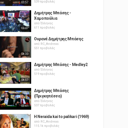
539 προβολές
03:57
Δημήτρης Μπάσης -
Χαμοπούλια
από
Έλληνας
611 προβολές
03:07
Ουρανέ Δημήτρης Μπάσης
από
RC_Andreas
551 προβολές
04:33
Δημήτρης Μπάσης - Medley2
από
Έλληνας
519 προβολές
04:57
Δημήτρης Μπάσης
(Πριγκηπέσσα)
από
Έλληνας
537 προβολές
03:41
H Neraida kai to palikari (1969)
από
RC_Andreas
115.1k προβολές