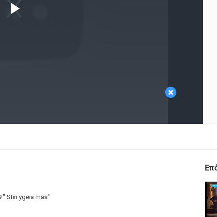
Play
Video
×
Επ
 " Stin ygeia mas"