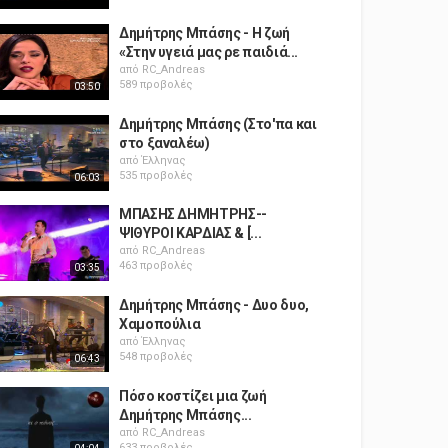
Δημήτρης Μπάσης - Η ζωή
«Στην υγειά μας ρε παιδιά...
από
RC_Andreas
589 προβολές
03:50
Δημήτρης Μπάσης (Στο'πα και
στο ξαναλέω)
από
Έλληνας
535 προβολές
06:03
ΜΠΑΣΗΣ ΔΗΜΗΤΡΗΣ--
ΨΙΘΥΡΟΙ ΚΑΡΔΙΑΣ & [...
από
RC_Andreas
463 προβολές
03:35
Δημήτρης Μπάσης - Δυο δυο,
Χαμοπούλια
από
Έλληνας
548 προβολές
06:43
Πόσο κοστίζει μια ζωή
Δημήτρης Μπάσης...
από
RC_Andreas
633 προβολές