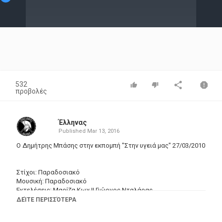
Video
532
προβολές
Έλληνας
Published
Mar 13, 2016
Ο Δημήτρης Μπάσης στην εκπομπή "Στην υγειά μας" 27/03/2010
Στίχοι: Παραδοσιακό
Μουσική: Παραδοσιακό
Εκτελέσεις: Μαρίζα Κωχ || Γιώργος Νταλάρας
ΔΕΊΤΕ ΠΕΡΙΣΣΌΤΕΡΑ
Στο πα και στο ξαναλέω
στο γιαλό μην κατεβείς