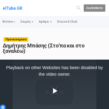
elTube.GR
Συνδεθείτε
Βίντεο
Σειρές
Αρθρα
Discord Chat
Προτεινόμενα
Δημήτρης Μπάσης (Στο'πα και στο
ξαναλέω)
This
is
Playback on other Websites has been disabled by
a
modal
the video owner.
window.
Play
×