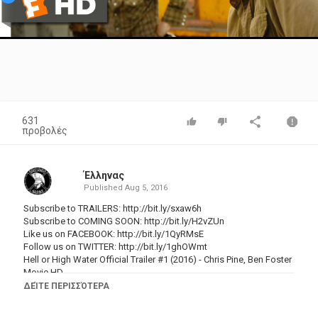
Video
631
προβολές
Έλληνας
Published
Aug 5, 2016
Subscribe to TRAILERS:
http://bit.ly/sxaw6h
Subscribe to COMING SOON:
http://bit.ly/H2vZUn
Like us on FACEBOOK:
http://bit.ly/1QyRMsE
Follow us on TWITTER:
http://bit.ly/1ghOWmt
Hell or High Water Official Trailer #1 (2016) - Chris Pine, Ben Foster
Movie HD
ΔΕΊΤΕ ΠΕΡΙΣΣΌΤΕΡΑ
A divorced dad and his ex-con brother resort to a desperate
scheme in order to save their family's farm in West Texas.