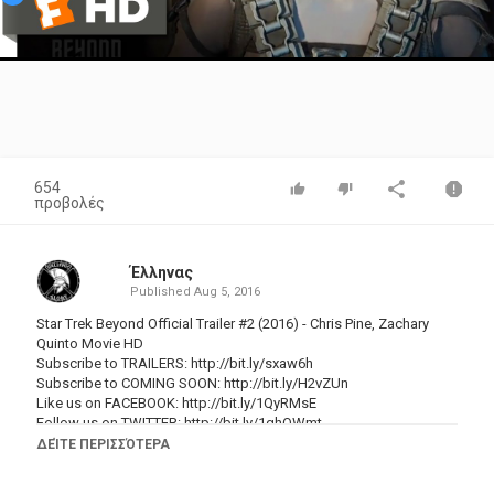
Video
654
προβολές
Έλληνας
Published
Aug 5, 2016
Star Trek Beyond Official Trailer #2 (2016) - Chris Pine, Zachary
Quinto Movie HD
Subscribe to TRAILERS:
http://bit.ly/sxaw6h
Subscribe to COMING SOON:
http://bit.ly/H2vZUn
Like us on FACEBOOK:
http://bit.ly/1QyRMsE
Follow us on TWITTER:
http://bit.ly/1ghOWmt
ΔΕΊΤΕ ΠΕΡΙΣΣΌΤΕΡΑ
The further adventures of James T. Kirk (Chris Pine), Spock
(Zachary Quinto) and the rest of the Enterprise crew.